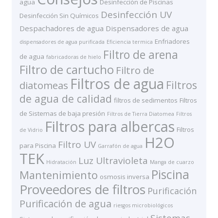
agua
Desinfección de Piscinas
Desinfección UV
Desinfección Sin Químicos
Despachadores de agua
Dispensadores de agua
Enfriadores
dispensadores de agua purificada
Eficiencia termica
Filtro de arena
de agua
fabricadoras de hielo
Filtro de cartucho
Filtro de
Filtros de agua
Filtros
diatomeas
de agua de calidad
filtros de sedimentos
Filtros
de Sistemas de baja presión
Filtros de Tierra Diatomea
Filtros
Filtros para albercas
Filtros
de Vidrio
H2O
Filtro UV
para Piscina
Garrafón de agua
TEK
Luz Ultravioleta
Hidratación
Manga de cuarzo
Piscina
Mantenimiento
osmosis inversa
Proveedores de filtros
Purificación
Purificación de agua
riesgos microbiológicos
Sistemas