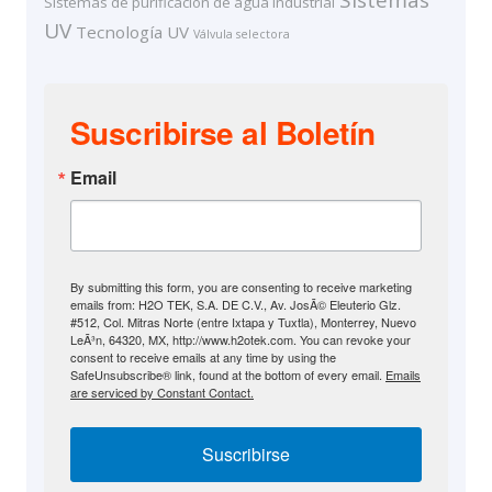
Sistemas de purificación de agua industrial
UV
Tecnología UV
Válvula selectora
Suscribirse al Boletín
Email
By submitting this form, you are consenting to receive marketing
emails from: H2O TEK, S.A. DE C.V., Av. JosÃ© Eleuterio Glz.
#512, Col. Mitras Norte (entre Ixtapa y Tuxtla), Monterrey, Nuevo
LeÃ³n, 64320, MX, http://www.h2otek.com. You can revoke your
consent to receive emails at any time by using the
SafeUnsubscribe® link, found at the bottom of every email.
Emails
are serviced by Constant Contact.
Suscribirse