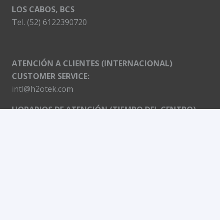
LOS CABOS, BCS
Tel. (52) 6122390720
ATENCIÓN A CLIENTES (INTERNACIONAL)
CUSTOMER SERVICE:
intl@h2otek.com
HORARIOS DE ATENCIÓN (TIEMPO DEL CENTRO)
Lunes a Viernes:
8:30 am a 1:30 pm
2:30 pm a 6:00 pm
Sábado:
8:30 am a 1:00 pm
H2O TEK CHINA FACTORY AND OFFICE:
Guosheng Industrial Zone,
Guanyinshan, Chongchuan district,