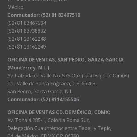
México.
Conmutador: (52) 81 83467510
(52) 81 83467534
(52) 81 83738802
(52) 81 23162248
(52) 81 23162249
OFICINA DE VENTAS, SAN PEDRO, GARZA GARCIA
(Monterrey, N.L.):
Av. Calzada de Valle No. 575 Ote. (casi esq. con Olmos)
Col. Valle de Santa Engracia, C.P. 66268,
San Pedro, Garza García, N.L.
Conmutador:
(52) 8114155506
OFICINA DE VENTAS CD. DE MÉXICO, CDMX:
Av. Tonalá 285-1, Colonia Roma Sur,
Delegación Cuauhtémoc entre Tepeji y Tepic,
Cd. de México, CDMX C.P. 06760