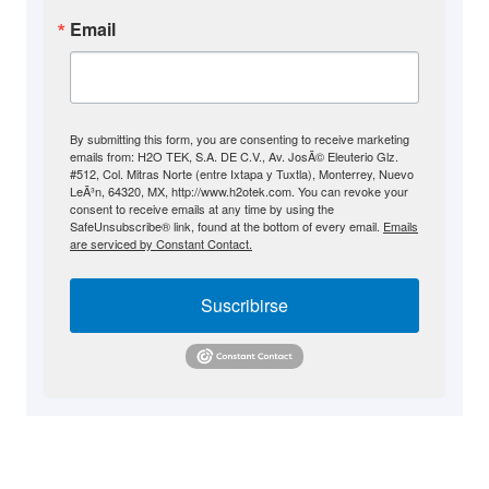
Email
By submitting this form, you are consenting to receive marketing
emails from: H2O TEK, S.A. DE C.V., Av. JosÃ© Eleuterio Glz.
#512, Col. Mitras Norte (entre Ixtapa y Tuxtla), Monterrey, Nuevo
LeÃ³n, 64320, MX, http://www.h2otek.com. You can revoke your
consent to receive emails at any time by using the
SafeUnsubscribe® link, found at the bottom of every email.
Emails
are serviced by Constant Contact.
Suscribirse