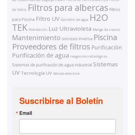
Filtros para albercas
Filtros
de Vidrio
H2O
Filtro UV
para Piscina
Garrafón de agua
TEK
Luz Ultravioleta
Hidratación
Manga de cuarzo
Piscina
Mantenimiento
osmosis inversa
Proveedores de filtros
Purificación
Purificación de agua
riesgos microbiológicos
Sistemas
Sistemas de purificación de agua industrial
UV
Tecnología UV
Válvula selectora
Suscribirse al Boletín
Email