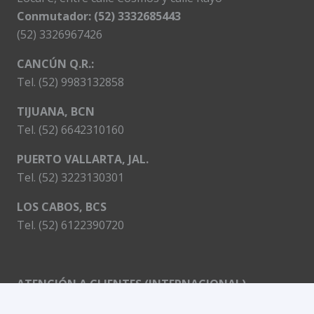
Conmutador: (52) 3332685443
(52) 3326967426
CANCÚN Q.R.:
Tel. (52) 9983132858
TIJUANA, BCN
Tel. (52) 6642310160
PUERTO VALLARTA, JAL.
Tel. (52) 3223130301
LOS CABOS, BCS
Tel. (52) 6122390720
ATENCIÓN A CLIENTES (INTERNACIONAL)
CUSTOMER SERVICE: