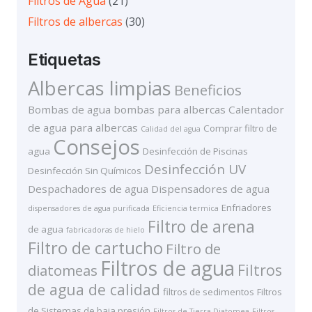
Filtros de Agua
(21)
Filtros de albercas
(30)
Etiquetas
Albercas limpias
Beneficios
Bombas de agua
bombas para albercas
Calentador
de agua para albercas
Comprar filtro de
Calidad del agua
Consejos
agua
Desinfección de Piscinas
Desinfección UV
Desinfección Sin Químicos
Despachadores de agua
Dispensadores de agua
Enfriadores
dispensadores de agua purificada
Eficiencia termica
Filtro de arena
de agua
fabricadoras de hielo
Filtro de cartucho
Filtro de
Filtros de agua
Filtros
diatomeas
de agua de calidad
filtros de sedimentos
Filtros
de Sistemas de baja presión
Filtros de Tierra Diatomea
Filtros