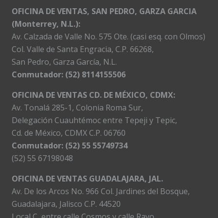
OFICINA DE VENTAS, SAN PEDRO, GARZA GARCIA
(Monterrey, N.L.):
Av. Calzada de Valle No. 575 Ote. (casi esq. con Olmos)
Col. Valle de Santa Engracia, C.P. 66268,
San Pedro, Garza García, N.L.
Conmutador:
(52) 8114155506
OFICINA DE VENTAS CD. DE MÉXICO, CDMX:
Av. Tonalá 285-1, Colonia Roma Sur,
Delegación Cuauhtémoc entre Tepeji y Tepic,
Cd. de México, CDMX C.P. 06760
Conmutador: (52) 55 55749734
(52) 55 67198048
OFICINA DE VENTAS GUADALAJARA, JAL.
Av. De los Arcos No. 966 Col. Jardines del Bosque,
Guadalajara, Jalisco C.P. 44520
Local C, entre calle Cosmos y calle Rayo