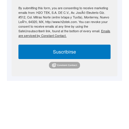
By submitting this form, you are consenting to receive marketing
emails from: H2O TEK, S.A. DE C.V., Av. JosÃ© Eleuterio Glz.
#512, Col. Mitras Norte (entre Ixtapa y Tuxtla), Monterrey, Nuevo
LeÃ³n, 64320, MX, http://www.h2otek.com. You can revoke your
consent to receive emails at any time by using the
SafeUnsubscribe® link, found at the bottom of every email.
Emails
are serviced by Constant Contact.
Suscribirse