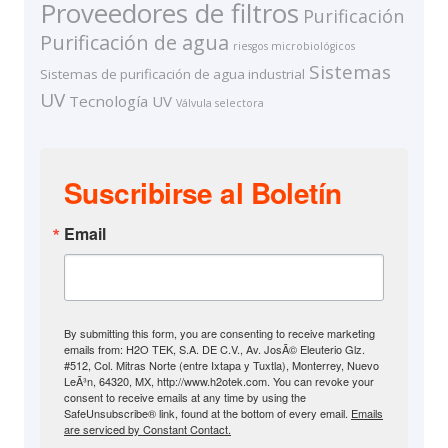
Proveedores de filtros
Purificación
Purificación de agua
riesgos microbiológicos
Sistemas
Sistemas de purificación de agua industrial
UV
Tecnología UV
Válvula selectora
Suscribirse al Boletín
Email
By submitting this form, you are consenting to receive marketing
emails from: H2O TEK, S.A. DE C.V., Av. JosÃ© Eleuterio Glz.
#512, Col. Mitras Norte (entre Ixtapa y Tuxtla), Monterrey, Nuevo
LeÃ³n, 64320, MX, http://www.h2otek.com. You can revoke your
consent to receive emails at any time by using the
SafeUnsubscribe® link, found at the bottom of every email.
Emails
are serviced by Constant Contact.