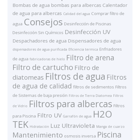
Bombas de agua
bombas para albercas
Calentador
de agua para albercas
Comprar filtro de
Calidad del agua
Consejos
agua
Desinfección de Piscinas
Desinfección UV
Desinfección Sin Químicos
Despachadores de agua
Dispensadores de agua
Enfriadores
dispensadores de agua purificada
Eficiencia termica
Filtro de arena
de agua
fabricadoras de hielo
Filtro de cartucho
Filtro de
Filtros de agua
Filtros
diatomeas
de agua de calidad
filtros de sedimentos
Filtros
de Sistemas de baja presión
Filtros de Tierra Diatomea
Filtros
Filtros para albercas
Filtros
de Vidrio
H2O
Filtro UV
para Piscina
Garrafón de agua
TEK
Luz Ultravioleta
Hidratación
Manga de cuarzo
Piscina
Mantenimiento
osmosis inversa