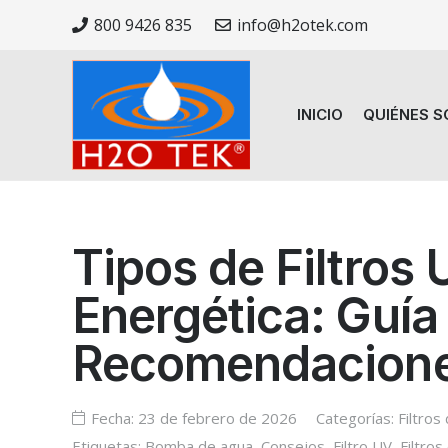
800 9426 835
info@h2otek.com
INICIO
QUIÉNES 
Tipos de Filtros 
Energética: Guía
Recomendacione
Fecha:
23 de febrero de 2026
Categorías:
Filtros
Etiquetas:
Bomba de agua
,
Consejos
,
Filtro UV
,
Filtros