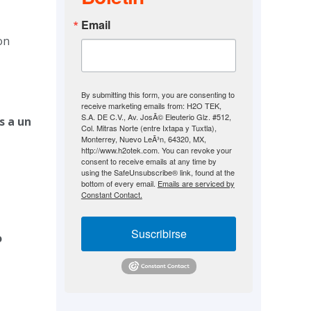
Email
on
By submitting this form, you are consenting to
receive marketing emails from: H2O TEK,
S.A. DE C.V., Av. JosÃ© Eleuterio Glz. #512,
s a un
Col. Mitras Norte (entre Ixtapa y Tuxtla),
Monterrey, Nuevo LeÃ³n, 64320, MX,
http://www.h2otek.com. You can revoke your
consent to receive emails at any time by
using the SafeUnsubscribe® link, found at the
bottom of every email.
Emails are serviced by
Constant Contact.
Suscribirse
o