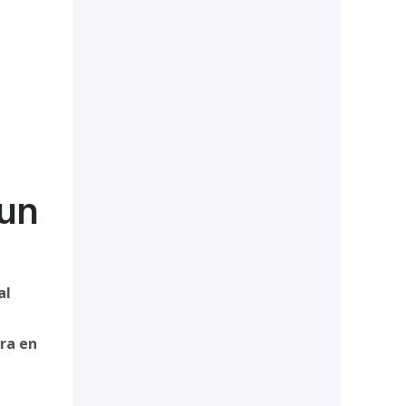
 un
al
ra en