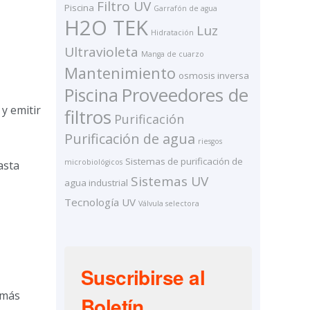
Filtro UV
Piscina
Garrafón de agua
H2O TEK
Luz
Hidratación
Ultravioleta
Manga de cuarzo
Mantenimiento
osmosis inversa
Proveedores de
Piscina
y emitir
filtros
Purificación
Purificación de agua
riesgos
Sistemas de purificación de
microbiológicos
asta
Sistemas UV
agua industrial
Tecnología UV
Válvula selectora
Suscribirse al
 más
Boletín