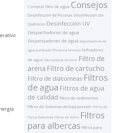
Consejos
Comprar filtro de agua
Desinfección de Piscinas
Desinfección Sin
Desinfección UV
Químicos
Despachadores de agua
perativo
Dispensadores de agua
dispensadores de
Enfriadores
agua purificada
Eficiencia termica
Filtro de
de agua
fabricadoras de hielo
arena
Filtro de cartucho
Filtros
Filtro de diatomeas
de agua
Filtros de agua
de calidad
filtros de sedimentos
Filtros de Sistemas de baja presión
Filtros de
energía
Filtros
Tierra Diatomea
Filtros de Vidrio
para albercas
Filtros para