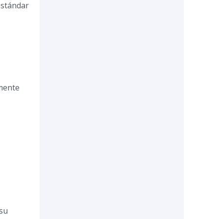
estándar
lmente
 su