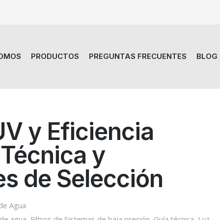
SOMOS
PRODUCTOS
PREGUNTAS FRECUENTES
BLOG
UV y Eficiencia
 Técnica y
s de Selección
 de Agua
 de agua
,
Filtros de Sistemas de baja presión
,
Guía técnica
,
Luz