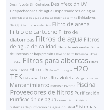
Desinfección UV
Desinfección Sin Químicos
Despachadores de agua
Dispensadores de agua
Enfriadores
dispensadores de agua purificada
Eficiencia termica
Filtro de arena
de agua
fabricadoras de hielo
Filtro de cartucho
Filtro de
Filtros de agua
Filtros
diatomeas
de agua de calidad
filtros de sedimentos
Filtros
de Sistemas de baja presión
Filtros de Tierra Diatomea
Filtros
Filtros para albercas
Filtros
de Vidrio
H2O
Filtro UV
para Piscina
Garrafón de agua
TEK
Luz Ultravioleta
Hidratación
Manga de cuarzo
Piscina
Mantenimiento
osmosis inversa
Proveedores de filtros
Purificación
Purificación de agua
riesgos microbiológicos
Sistemas
Sistemas de purificación de agua industrial