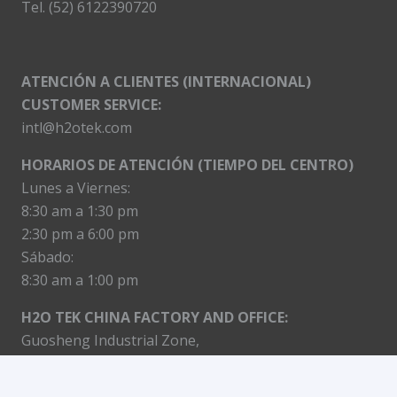
Tel. (52) 6122390720
ATENCIÓN A CLIENTES (INTERNACIONAL)
CUSTOMER SERVICE:
intl@h2otek.com
HORARIOS DE ATENCIÓN (TIEMPO DEL CENTRO)
Lunes a Viernes:
8:30 am a 1:30 pm
2:30 pm a 6:00 pm
Sábado:
8:30 am a 1:00 pm
H2O TEK CHINA FACTORY AND OFFICE:
Guosheng Industrial Zone,
Guanyinshan, Chongchuan district,
Nantong city, Jiangsu province, China