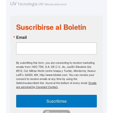
UV
Tecnología UV
Válvula selectora
Suscribirse al Boletín
Email
By submitting this form, you are consenting to receive marketing
emails from: H2O TEK, S.A. DE C.V., Av. JosÃ© Eleuterio Glz.
#512, Col. Mitras Norte (entre Ixtapa y Tuxtla), Monterrey, Nuevo
LeÃ³n, 64320, MX, http://www.h2otek.com. You can revoke your
consent to receive emails at any time by using the
SafeUnsubscribe® link, found at the bottom of every email.
Emails
are serviced by Constant Contact.
Suscribirse