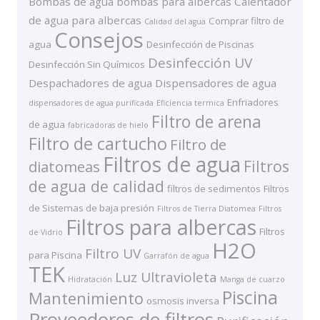
Bombas de agua
bombas para albercas
Calentador
de agua para albercas
Comprar filtro de
Calidad del agua
Consejos
agua
Desinfección de Piscinas
Desinfección UV
Desinfección Sin Químicos
Despachadores de agua
Dispensadores de agua
Enfriadores
dispensadores de agua purificada
Eficiencia termica
Filtro de arena
de agua
fabricadoras de hielo
Filtro de cartucho
Filtro de
Filtros de agua
Filtros
diatomeas
de agua de calidad
filtros de sedimentos
Filtros
de Sistemas de baja presión
Filtros de Tierra Diatomea
Filtros
Filtros para albercas
Filtros
de Vidrio
H2O
Filtro UV
para Piscina
Garrafón de agua
TEK
Luz Ultravioleta
Hidratación
Manga de cuarzo
Piscina
Mantenimiento
osmosis inversa
Proveedores de filtros