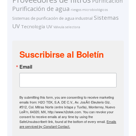
Purificación
Purificación de agua
riesgos microbiológicos
Sistemas
Sistemas de purificación de agua industrial
UV
Tecnología UV
Válvula selectora
Suscribirse al Boletín
Email
By submitting this form, you are consenting to receive marketing
emails from: H2O TEK, S.A. DE C.V., Av. JosÃ© Eleuterio Glz.
#512, Col. Mitras Norte (entre Ixtapa y Tuxtla), Monterrey, Nuevo
LeÃ³n, 64320, MX, http://www.h2otek.com. You can revoke your
consent to receive emails at any time by using the
SafeUnsubscribe® link, found at the bottom of every email.
Emails
are serviced by Constant Contact.