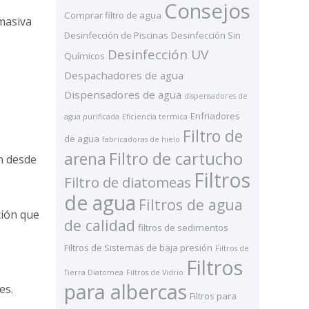
Consejos
Comprar filtro de agua
 masiva
Desinfección de Piscinas
Desinfección Sin
Desinfección UV
Químicos
Despachadores de agua
Dispensadores de agua
dispensadores de
Enfriadores
agua purificada
Eficiencia termica
Filtro de
de agua
fabricadoras de hielo
arena
Filtro de cartucho
n desde
Filtros
Filtro de diatomeas
de agua
Filtros de agua
ción que
de calidad
filtros de sedimentos
Filtros de Sistemas de baja presión
Filtros de
Filtros
Tierra Diatomea
Filtros de Vidrio
para albercas
es.
Filtros para