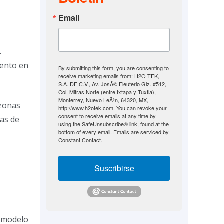
Email
.
iento en
By submitting this form, you are consenting to
receive marketing emails from: H2O TEK,
S.A. DE C.V., Av. JosÃ© Eleuterio Glz. #512,
Col. Mitras Norte (entre Ixtapa y Tuxtla),
Monterrey, Nuevo LeÃ³n, 64320, MX,
 zonas
http://www.h2otek.com. You can revoke your
consent to receive emails at any time by
mas de
using the SafeUnsubscribe® link, found at the
bottom of every email.
Emails are serviced by
Constant Contact.
Suscribirse
l modelo