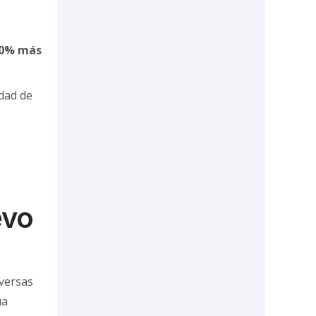
0% más
idad de
evo
iversas
ua