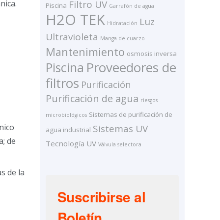
nica.
Filtro UV
Piscina
Garrafón de agua
H2O TEK
Luz
Hidratación
Ultravioleta
Manga de cuarzo
Mantenimiento
osmosis inversa
Proveedores de
Piscina
filtros
Purificación
Purificación de agua
riesgos
Sistemas de purificación de
microbiológicos
nico
Sistemas UV
agua industrial
a; de
Tecnología UV
Válvula selectora
s de la
Suscribirse al
Boletín