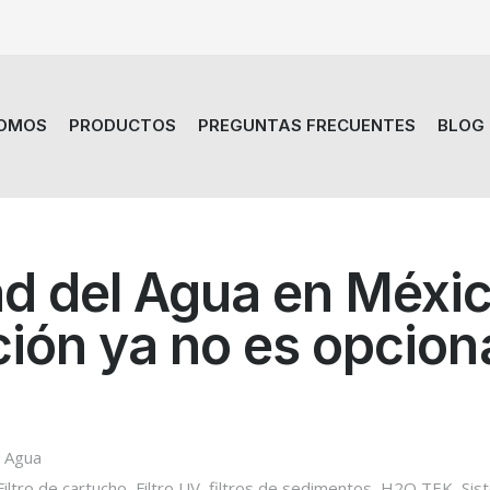
SOMOS
PRODUCTOS
PREGUNTAS FRECUENTES
BLOG
ad del Agua en Méxic
ación ya no es opcion
e Agua
Filtro de cartucho
,
Filtro UV
,
filtros de sedimentos
,
H2O TEK
,
Sis