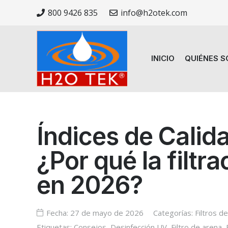
800 9426 835
info@h2otek.com
INICIO
QUIÉNES 
Índices de Calid
¿Por qué la filtr
en 2026?
Fecha:
27 de mayo de 2026
Categorías:
Filtros d
Etiquetas:
Consejos
,
Desinfección UV
,
Filtro de arena
,