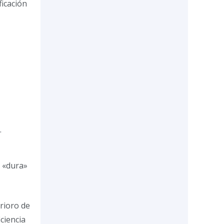
ficación
.
a «dura»
rioro de
iciencia